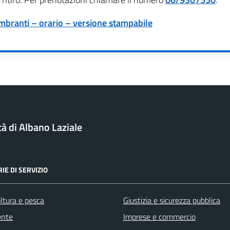
gombranti – orario – versione stampabile
tà di Albano Laziale
IE DI SERVIZIO
ltura e pesca
Giustizia e sicurezza pubblica
ente
Imprese e commercio