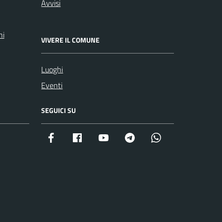
Avvisi
ni
VIVERE IL COMUNE
Luoghi
Eventi
SEGUICI SU
Facebook istituzionale
Facebook museo civico
YouTube
Telegram
Whatsapp