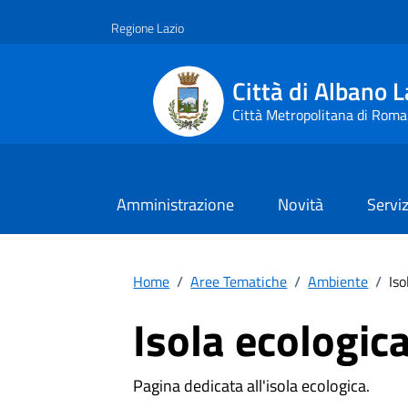
Vai ai contenuti
Vai al footer
Regione Lazio
Città di Albano L
Città Metropolitana di Roma
Amministrazione
Novità
Serviz
Home
/
Aree Tematiche
/
Ambiente
/
Iso
Isola ecologic
Pagina dedicata all'isola ecologica.