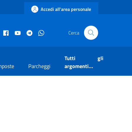
Accedi all'area personale
acebook istituzionale
Facebook museo civico
YouTube
Telegram
Whatsapp
Cerca
Tutti gli
mposte
Parcheggi
argomenti...