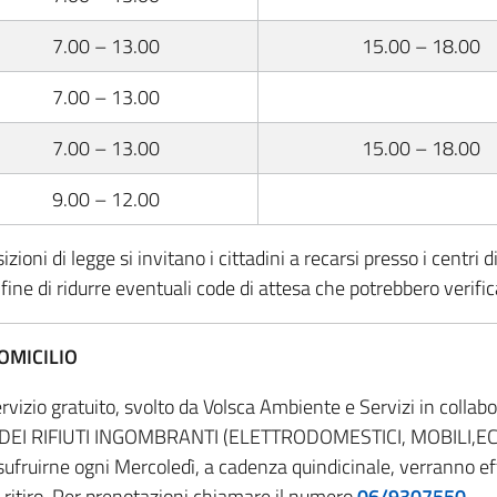
7.00 – 13.00
15.00 – 18.00
7.00 – 13.00
7.00 – 13.00
15.00 – 18.00
9.00 – 12.00
ioni di legge si invitano i cittadini a recarsi presso i centri di
fine di ridurre eventuali code di attesa che potrebbero verific
OMICILIO
ervizio gratuito, svolto da Volsca Ambiente e Servizi in colla
IRO DEI RIFIUTI INGOMBRANTI (ELETTRODOMESTICI, MOBILI,
ufruirne ogni Mercoledì, a cadenza quindicinale, verranno effe
 ritiro. Per prenotazioni chiamare il numero
06/9307550
.