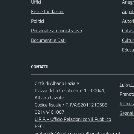
Uffici
Anagra
Enti e fondazioni
Appalt
Politici
Autori
Personale amministrativo
Catast
Documenti e Dati
Cultur
Educa
CONTATTI
Città di Albano Laziale
Leggi 
Piazza della Costituente 1 - 00041,
Prenot
Albano Laziale
Richies
Codice fiscale / P. IVA:82011210588 -
02144461007
Segnala
U.R.P. - Ufficio Relazioni con il Pubblico
PEC:
protocollo@cert.comune.albanolaziale.rm.it