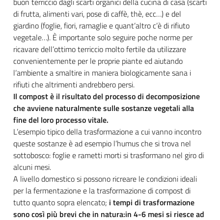
buon terriccio dagli scarti organici della cucina di casa (scarti
di frutta, alimenti vari, pose di caffè, thè, ecc…) e del
giardino (foglie, fiori, ramaglie e quant’altro c’è di rifiuto
vegetale…). È importante solo seguire poche norme per
ricavare dell’ottimo terriccio molto fertile da utilizzare
convenientemente per le proprie piante ed aiutando
l’ambiente a smaltire in maniera biologicamente sana i
rifiuti che altrimenti andrebbero persi.
Il compost è il risultato del processo di decomposizione
che avviene naturalmente sulle sostanze vegetali alla
fine del loro processo vitale.
L’esempio tipico della trasformazione a cui vanno incontro
queste sostanze è ad esempio l’humus che si trova nel
sottobosco: foglie e rametti morti si trasformano nel giro di
alcuni mesi.
A livello domestico si possono ricreare le condizioni ideali
per la fermentazione e la trasformazione di compost di
tutto quanto sopra elencato;
i tempi di trasformazione
sono così più brevi che in natura:in 4-6 mesi si riesce ad