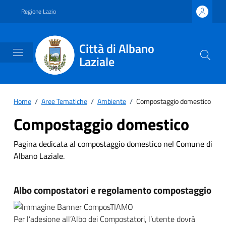
Vai ai contenuti
Vai al footer
Regione Lazio
Città di Albano
Laziale
Home
/
Aree Tematiche
/
Ambiente
/
Compostaggio domestico
Compostaggio domestico
Pagina dedicata al compostaggio domestico nel Comune di
Albano Laziale.
Albo compostatori e regolamento compostaggio
Per l’adesione all’Albo dei Compostatori, l’utente dovrà