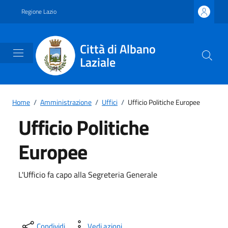
Vai ai contenuti
Vai al footer
Regione Lazio
Città di Albano
Laziale
Home
/
Amministrazione
/
Uffici
/
Ufficio Politiche Europee
Ufficio Politiche
Europee
L'Ufficio fa capo alla Segreteria Generale
Condividi
Vedi azioni