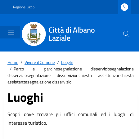
Vai ai contenuti
Vai al footer
Regione Lazio
Città di Albano
Laziale
Home
/
Vivere il Comune
/
Luoghi
/
Parco e giardinosegnalazione disserviziosegnalazione
disserviziosegnalazione disserviziorichiesta assistenzarichiesta
assistenzasegnalazione disservizio
Luoghi
Scopri dove trovare gli uffici comunali ed i luoghi di
interesse turistico.