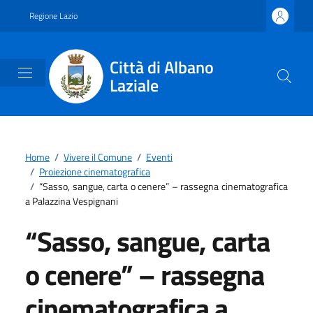
Vai ai contenuti
Vai al footer
Regione Lazio
Città di Albano
Laziale
Home
/
Vivere il Comune
/
Eventi
/
Proiezione cinematografica
/
“Sasso, sangue, carta o cenere” – rassegna cinematografica
a Palazzina Vespignani
“Sasso, sangue, carta
o cenere” – rassegna
cinematografica a