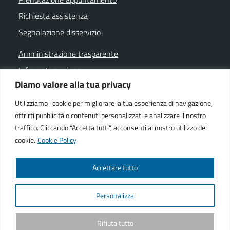
Richiesta assistenza
Segnalazione disservizio
Amministrazione trasparente
Informativa privacy
Diamo valore alla tua privacy
Note legali
Dichiarazione di accessibilità
Utilizziamo i cookie per migliorare la tua esperienza di navigazione,
offrirti pubblicità o contenuti personalizzati e analizzare il nostro
Cookie policy
traffico. Cliccando “Accetta tutti”, acconsenti al nostro utilizzo dei
cookie.
Cookie Policy
SEGUICI SU
Accettare tutto
Facebook istituzionale
Facebook museo civico
YouTube
Telegram
Whatsapp
Personalizza
Powered by
We-COM srl
Rifiuta tutto