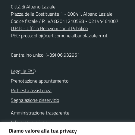
Città di Albano Laziale
Piazza della Costituente 1 - 00041, Albano Laziale
Codice fiscale / P. IVA:82011210588 - 02144461007
U.R.P. - Ufficio Relazioni con il Pubblico
PEC:
protocollo@cert.comune.albanolaziale.rm.it
Centralino unico: (+39) 06.932951
Leggi le FAQ
Prenotazione appuntamento
Richiesta assistenza
Segnalazione disservizio
Amministrazione trasparente
Informativa privacy
Diamo valore alla tua privacy
Note legali