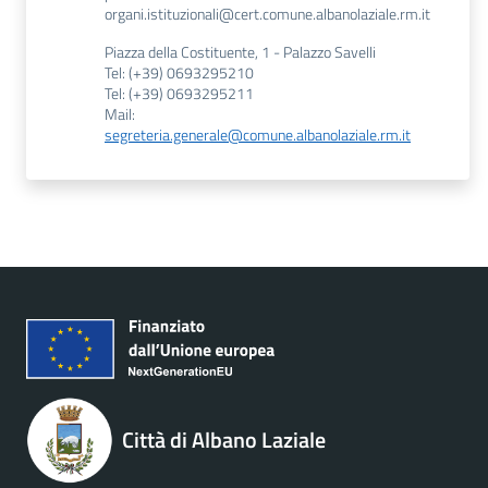
organi.istituzionali@cert.comune.albanolaziale.rm.it
Piazza della Costituente, 1 - Palazzo Savelli
Tel: (+39) 0693295210
Tel: (+39) 0693295211
Mail:
segreteria.generale@comune.albanolaziale.rm.it
Città di Albano Laziale