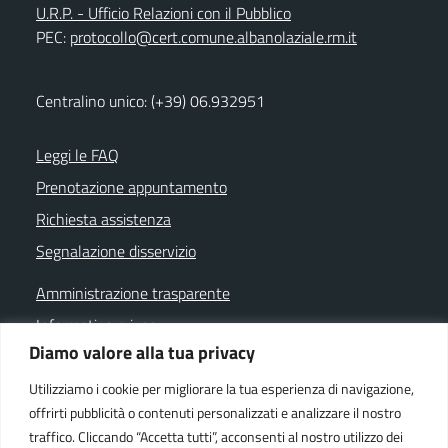
U.R.P. - Ufficio Relazioni con il Pubblico
PEC:
protocollo@cert.comune.albanolaziale.rm.it
Centralino unico: (+39) 06.932951
Leggi le FAQ
Prenotazione appuntamento
Richiesta assistenza
Segnalazione disservizio
Amministrazione trasparente
Informativa privacy
Diamo valore alla tua privacy
Note legali
Dichiarazione di accessibilità
Utilizziamo i cookie per migliorare la tua esperienza di navigazione,
offrirti pubblicità o contenuti personalizzati e analizzare il nostro
Cookie policy
traffico. Cliccando “Accetta tutti”, acconsenti al nostro utilizzo dei