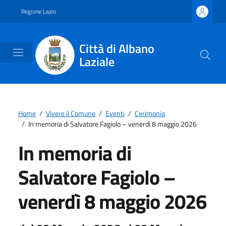
Vai ai contenuti
Vai al footer
Regione Lazio
Città di Albano
Laziale
Home
/
Vivere il Comune
/
Eventi
/
Cerimonia
/
In memoria di Salvatore Fagiolo – venerdì 8 maggio 2026
In memoria di
Salvatore Fagiolo –
venerdì 8 maggio 2026