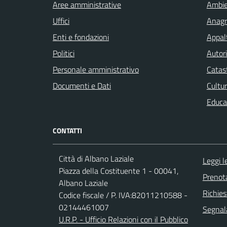
Aree amministrative
Ambi
Uffici
Anagra
Enti e fondazioni
Appalt
Politici
Autori
Personale amministrativo
Catast
Documenti e Dati
Cultur
Educa
CONTATTI
Città di Albano Laziale
Leggi 
Piazza della Costituente 1 - 00041,
Prenot
Albano Laziale
Richies
Codice fiscale / P. IVA:82011210588 -
02144461007
Segnala
U.R.P. - Ufficio Relazioni con il Pubblico