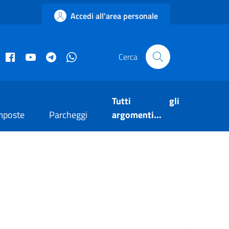
Accedi all'area personale
acebook istituzionale
Facebook museo civico
YouTube
Telegram
Whatsapp
Cerca
Tutti gli
mposte
Parcheggi
argomenti...