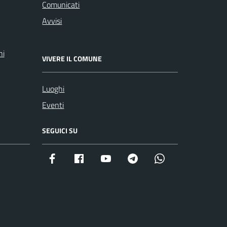
Comunicati
Avvisi
ni
VIVERE IL COMUNE
Luoghi
Eventi
SEGUICI SU
Facebook istituzionale
Facebook museo civico
YouTube
Telegram
Whatsapp