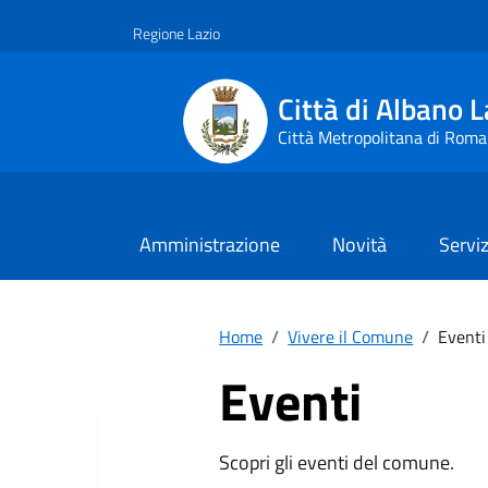
Vai ai contenuti
Vai al footer
Regione Lazio
Città di Albano L
Città Metropolitana di Roma
Amministrazione
Novità
Serviz
Home
/
Vivere il Comune
/
Eventi
Eventi
Scopri gli eventi del comune.