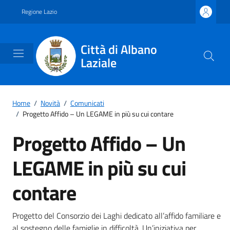
Vai ai contenuti
Vai al footer
Regione Lazio
Città di Albano
Laziale
Home
/
Novità
/
Comunicati
/
Progetto Affido – Un LEGAME in più su cui contare
Progetto Affido – Un
LEGAME in più su cui
contare
Dettagli della notizia
Progetto del Consorzio dei Laghi dedicato all’affido familiare e
al sostegno delle famiglie in difficoltà. Un’iniziativa per