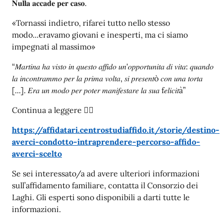
𝐍𝐮𝐥𝐥𝐚 𝐚𝐜𝐜𝐚𝐝𝐞 𝐩𝐞𝐫 𝐜𝐚𝐬𝐨.⠀
«Tornassi indietro, rifarei tutto nello stesso
modo...eravamo giovani e inesperti, ma ci siamo
impegnati al massimo»
“𝑀𝑎𝑟𝑡𝑖𝑛𝑎 ℎ𝑎 𝑣𝑖𝑠𝑡𝑜 𝑖𝑛 𝑞𝑢𝑒𝑠𝑡𝑜 𝑎𝑓𝑓𝑖𝑑𝑜 𝑢𝑛'𝑜𝑝𝑝𝑜𝑟𝑡𝑢𝑛𝑖𝑡𝑎 𝑑𝑖 𝑣𝑖𝑡𝑎: 𝑞𝑢𝑎𝑛𝑑𝑜
𝑙𝑎 𝑖𝑛𝑐𝑜𝑛𝑡𝑟𝑎𝑚𝑚𝑜 𝑝𝑒𝑟 𝑙𝑎 𝑝𝑟𝑖𝑚𝑎 𝑣𝑜𝑙𝑡𝑎, 𝑠𝑖 𝑝𝑟𝑒𝑠𝑒𝑛𝑡ò 𝑐𝑜𝑛 𝑢𝑛𝑎 𝑡𝑜𝑟𝑡𝑎
[...]. 𝐸𝑟𝑎 𝑢𝑛 𝑚𝑜𝑑𝑜 𝑝𝑒𝑟 𝑝𝑜𝑡𝑒𝑟 𝑚𝑎𝑛𝑖𝑓𝑒𝑠𝑡𝑎𝑟𝑒 𝑙𝑎 𝑠𝑢𝑎 f𝑒𝑙𝑖𝑐𝑖𝑡à”
Continua a leggere 👇🏻
https://affidatari.centrostudiaffido.it/storie/destino-
averci-condotto-intraprendere-percorso-affido-
averci-scelto
Se sei interessato/a ad avere ulteriori informazioni
sull’affidamento familiare, contatta il Consorzio dei
Laghi. Gli esperti sono disponibili a darti tutte le
informazioni.⠀