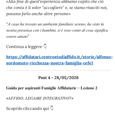
«
Alla fine di quest'esperienza abbiamo capito che ciò
che conta è il voler "accogliere" e, se siamo riusciti noi,
possono farlo anche altre persone»
“
𝐴
𝑐𝑎𝑠𝑎
ℎ𝑎
𝑡𝑟𝑜𝑣𝑎𝑡𝑜
𝑢𝑛
𝑎𝑚𝑏𝑖𝑒𝑛𝑡𝑒
𝑓𝑎𝑚𝑖𝑙𝑖𝑎𝑟𝑒
𝑠𝑒𝑟𝑒𝑛𝑜,
ℎ𝑎
𝑣𝑖𝑠𝑡𝑜
𝑙𝑎
𝑛𝑜𝑠𝑡𝑟𝑎
𝑝𝑟𝑒𝑠𝑒𝑛𝑧𝑎
𝑐𝑜𝑛
𝑖
𝑏𝑎𝑚𝑏𝑖𝑛𝑖,
𝑠𝑖
𝑒̀
𝑟𝑒𝑠𝑜
𝑐𝑜𝑛𝑡𝑜
𝑑𝑖
𝑐𝑜𝑠𝑎
𝑠𝑖𝑔𝑛𝑖𝑓𝑖𝑐𝑎
𝑒𝑠𝑠𝑒𝑟𝑒
𝑎𝑚𝑎𝑡𝑜”
Continua a leggere 👇
https://affidatari.centrostudiaffido.it/storie/alfonso-
sordomuto-ricchezza-nostra-famiglia-cefe1
Post 4 - 28/05/2026
𝐆𝐮𝐢𝐝𝐚 𝐩𝐞𝐫 𝐚𝐬𝐩𝐢𝐫𝐚𝐧𝐭𝐢 𝐅𝐚𝐦𝐢𝐠𝐥𝐢𝐞 𝐀𝐟𝐟𝐢𝐝𝐚𝐭𝐚𝐫𝐢𝐞 – 𝐋𝐞𝐳𝐢𝐨𝐧𝐞 𝟐
«𝐴𝐹𝐹𝐼𝐷𝑂, 𝐿𝐸𝐺𝐴𝑀𝐸 𝐼𝑁𝑇𝐸𝐺𝑅𝐴𝑇𝐼𝑉𝑂?»
Scoprilo cliccando qui 👇