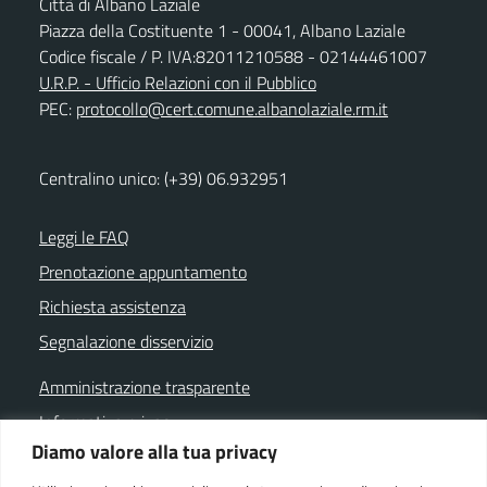
Città di Albano Laziale
Piazza della Costituente 1 - 00041, Albano Laziale
Codice fiscale / P. IVA:82011210588 - 02144461007
U.R.P. - Ufficio Relazioni con il Pubblico
PEC:
protocollo@cert.comune.albanolaziale.rm.it
Centralino unico: (+39) 06.932951
Leggi le FAQ
Prenotazione appuntamento
Richiesta assistenza
Segnalazione disservizio
Amministrazione trasparente
Informativa privacy
Diamo valore alla tua privacy
Note legali