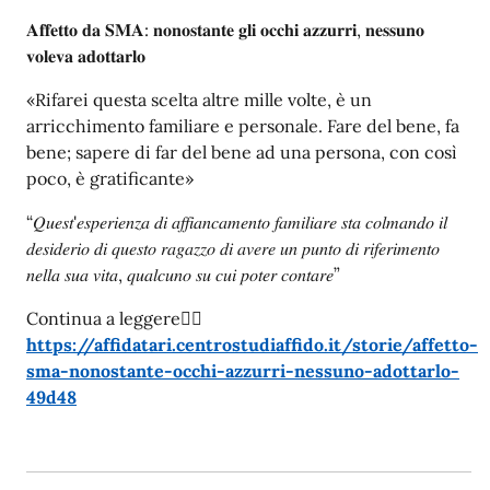
𝐀𝐟𝐟𝐞𝐭𝐭𝐨 𝐝𝐚 𝐒𝐌𝐀: 𝐧𝐨𝐧𝐨𝐬𝐭𝐚𝐧𝐭𝐞 𝐠𝐥𝐢 𝐨𝐜𝐜𝐡𝐢 𝐚𝐳𝐳𝐮𝐫𝐫𝐢, 𝐧𝐞𝐬𝐬𝐮𝐧𝐨
𝐯𝐨𝐥𝐞𝐯𝐚 𝐚𝐝𝐨𝐭𝐭𝐚𝐫𝐥𝐨
«Rifarei questa scelta altre mille volte, è un
arricchimento familiare e personale. Fare del bene, fa
bene; sapere di far del bene ad una persona, con così
poco, è gratificante»
“𝑄𝑢𝑒𝑠𝑡'𝑒𝑠𝑝𝑒𝑟𝑖𝑒𝑛𝑧𝑎 𝑑𝑖 𝑎𝑓𝑓𝑖𝑎𝑛𝑐𝑎𝑚𝑒𝑛𝑡𝑜 𝑓𝑎𝑚𝑖𝑙𝑖𝑎𝑟𝑒 𝑠𝑡𝑎 𝑐𝑜𝑙𝑚𝑎𝑛𝑑𝑜 𝑖𝑙
𝑑𝑒𝑠𝑖𝑑𝑒𝑟𝑖𝑜 𝑑𝑖 𝑞𝑢𝑒𝑠𝑡𝑜 𝑟𝑎𝑔𝑎𝑧𝑧𝑜 𝑑𝑖 𝑎𝑣𝑒𝑟𝑒 𝑢𝑛 𝑝𝑢𝑛𝑡𝑜 𝑑𝑖 𝑟𝑖𝑓𝑒𝑟𝑖𝑚𝑒𝑛𝑡𝑜
𝑛𝑒𝑙𝑙𝑎 𝑠𝑢𝑎 𝑣𝑖𝑡𝑎, 𝑞𝑢𝑎𝑙𝑐𝑢𝑛𝑜 𝑠𝑢 𝑐𝑢𝑖 𝑝𝑜𝑡𝑒𝑟 𝑐𝑜𝑛𝑡𝑎𝑟𝑒”
Continua a leggere👇🏻
https://affidatari.centrostudiaffido.it/storie/affetto-
sma-nonostante-occhi-azzurri-nessuno-adottarlo-
49d48