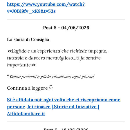
https://www.youtube.com/watch?
v=J0Bi9fv_xK8&t=53s
Post 5 - 04/06/2026
𝐋𝐚 𝐬𝐭𝐨𝐫𝐢𝐚 𝐝𝐢 𝐂𝐨𝐧𝐬𝐢𝐠𝐥𝐢𝐚
≪L’affido e un’esperienza che richiede impegno,
tuttavia e davvero meraviglioso…ti fa sentire
importante≫
“𝑆𝑖𝑎𝑚𝑜 𝑝𝑟𝑒𝑠𝑒𝑛𝑡𝑖 𝑒 𝑔𝑙𝑖𝑒𝑙𝑜 𝑟𝑖𝑏𝑎𝑑𝑖𝑎𝑚𝑜 𝑜𝑔𝑛𝑖 𝑔𝑖𝑜𝑟𝑛𝑜”
Continua a leggere 👇
Si è affidata noi: ogni volta che ci riscopriamo come
persone, lei rinasce | Storie ed Iniziative |
Affidofamiliare.it
Post 6 - 18/06/2026