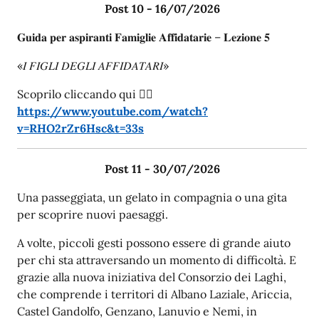
Post 10 - 16/07/2026
𝐆𝐮𝐢𝐝𝐚 𝐩𝐞𝐫 𝐚𝐬𝐩𝐢𝐫𝐚𝐧𝐭𝐢 𝐅𝐚𝐦𝐢𝐠𝐥𝐢𝐞 𝐀𝐟𝐟𝐢𝐝𝐚𝐭𝐚𝐫𝐢𝐞 – 𝐋𝐞𝐳𝐢𝐨𝐧𝐞 𝟓
«𝐼 𝐹𝐼𝐺𝐿𝐼 𝐷𝐸𝐺𝐿𝐼 𝐴𝐹𝐹𝐼𝐷𝐴𝑇𝐴𝑅𝐼»
Scoprilo cliccando qui 👇🏻
https://www.youtube.com/watch?
v=RHO2rZr6Hsc&t=33s
Post 11 - 30/07/2026
Una passeggiata, un gelato in compagnia o una gita
per scoprire nuovi paesaggi.
A volte, piccoli gesti possono essere di grande aiuto
per chi sta attraversando un momento di difficoltà. E
grazie alla nuova iniziativa del Consorzio dei Laghi,
che comprende i territori di Albano Laziale, Ariccia,
Castel Gandolfo, Genzano, Lanuvio e Nemi, in