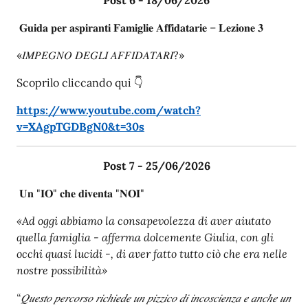
𝐆𝐮𝐢𝐝𝐚 𝐩𝐞𝐫 𝐚𝐬𝐩𝐢𝐫𝐚𝐧𝐭𝐢 𝐅𝐚𝐦𝐢𝐠𝐥𝐢𝐞 𝐀𝐟𝐟𝐢𝐝𝐚𝐭𝐚𝐫𝐢𝐞 – 𝐋𝐞𝐳𝐢𝐨𝐧𝐞 𝟑
«𝐼𝑀𝑃𝐸𝐺𝑁𝑂 𝐷𝐸𝐺𝐿𝐼 𝐴𝐹𝐹𝐼𝐷𝐴𝑇𝐴𝑅𝐼?»
Scoprilo cliccando qui 👇
https://www.youtube.com/watch?
v=XAgpTGDBgN0&t=30s
Post 7 - 25/06/2026
𝐔𝐧 "𝐈𝐎" 𝐜𝐡𝐞 𝐝𝐢𝐯𝐞𝐧𝐭𝐚 "𝐍𝐎𝐈"
«Ad oggi abbiamo la consapevolezza di aver aiutato
quella famiglia - afferma dolcemente Giulia, con gli
occhi quasi lucidi -, di aver fatto tutto ciò che era nelle
nostre possibilità»
“𝑄𝑢𝑒𝑠𝑡𝑜 𝑝𝑒𝑟𝑐𝑜𝑟𝑠𝑜 𝑟𝑖𝑐ℎ𝑖𝑒𝑑𝑒 𝑢𝑛 𝑝𝑖𝑧𝑧𝑖𝑐𝑜 𝑑𝑖 𝑖𝑛𝑐𝑜𝑠𝑐𝑖𝑒𝑛𝑧𝑎 𝑒 𝑎𝑛𝑐ℎ𝑒 𝑢𝑛