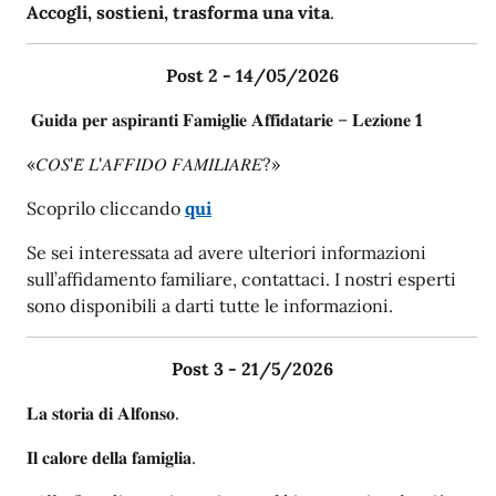
Accogli, sostieni, trasforma una vita
.
Post 2 - 14/05/2026
𝐆𝐮𝐢𝐝𝐚 𝐩𝐞𝐫 𝐚𝐬𝐩𝐢𝐫𝐚𝐧𝐭𝐢 𝐅𝐚𝐦𝐢𝐠𝐥𝐢𝐞 𝐀𝐟𝐟𝐢𝐝𝐚𝐭𝐚𝐫𝐢𝐞 – 𝐋𝐞𝐳𝐢𝐨𝐧𝐞
1
«𝐶𝑂𝑆'𝐸̀ 𝐿'𝐴𝐹𝐹𝐼𝐷𝑂 𝐹𝐴𝑀𝐼𝐿𝐼𝐴𝑅𝐸?»
Scoprilo cliccando
qui
Se sei interessata ad avere ulteriori informazioni
sull’affidamento familiare, contattaci. I nostri esperti
sono disponibili a darti tutte le informazioni.
Post 3 - 21/5/2026
𝐋𝐚 𝐬𝐭𝐨𝐫𝐢𝐚 𝐝𝐢 𝐀𝐥𝐟𝐨𝐧𝐬𝐨.
𝐈𝐥 𝐜𝐚𝐥𝐨𝐫𝐞 𝐝𝐞𝐥𝐥𝐚 𝐟𝐚𝐦𝐢𝐠𝐥𝐢𝐚.