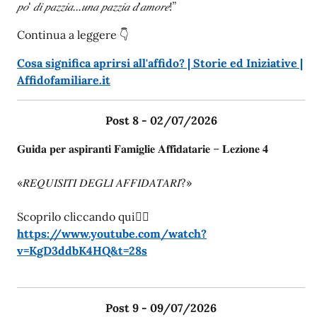
𝑝𝑜' 𝑑𝑖 𝑝𝑎𝑧𝑧𝑖𝑎...𝑢𝑛𝑎 𝑝𝑎𝑧𝑧𝑖𝑎 𝑑'𝑎𝑚𝑜𝑟𝑒!”
Continua a leggere 👇
Cosa significa aprirsi all'affido? | Storie ed Iniziative |
Affidofamiliare.it
Post 8 - 02/07/2026
𝐆𝐮𝐢𝐝𝐚 𝐩𝐞𝐫 𝐚𝐬𝐩𝐢𝐫𝐚𝐧𝐭𝐢 𝐅𝐚𝐦𝐢𝐠𝐥𝐢𝐞 𝐀𝐟𝐟𝐢𝐝𝐚𝐭𝐚𝐫𝐢𝐞 – 𝐋𝐞𝐳𝐢𝐨𝐧𝐞 𝟒
⠀
«𝑅𝐸𝑄𝑈𝐼𝑆𝐼𝑇𝐼 𝐷𝐸𝐺𝐿𝐼 𝐴𝐹𝐹𝐼𝐷𝐴𝑇𝐴𝑅𝐼?»
⠀
Scoprilo cliccando qui
👇🏻
https://www.youtube.com/watch?
v=KgD3ddbK4HQ&t=28s
⠀
Post 9 - 09/07/2026