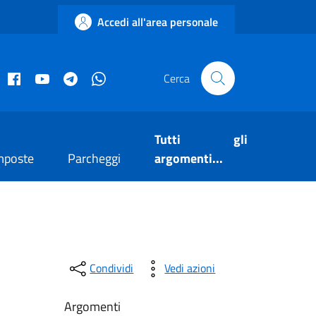
Accedi all'area personale
acebook istituzionale
Facebook museo civico
YouTube
Telegram
Whatsapp
Cerca
Tutti gli
mposte
Parcheggi
argomenti...
Condividi
Vedi azioni
Argomenti