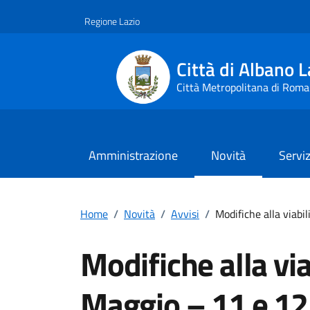
Vai ai contenuti
Vai al footer
Regione Lazio
Città di Albano L
Città Metropolitana di Roma
Amministrazione
Novità
Serviz
Home
/
Novità
/
Avvisi
/
Modifiche alla viabil
Modifiche alla via
Maggio – 11 e 12 