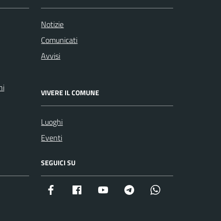
Notizie
Comunicati
Avvisi
ni
VIVERE IL COMUNE
Luoghi
Eventi
SEGUICI SU
Facebook istituzionale
Facebook museo civico
YouTube
Telegram
Whatsapp