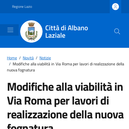
Vai ai contenuti
Vai al footer
Regione Lazio
Città di Albano
Laziale
Home
/
Novità
/
Notizie
/
Modifiche alla viabilità in Via Roma per lavori di realizzazione della
nuova fognatura
Modifiche alla viabilità in
Via Roma per lavori di
realizzazione della nuova
fognatura