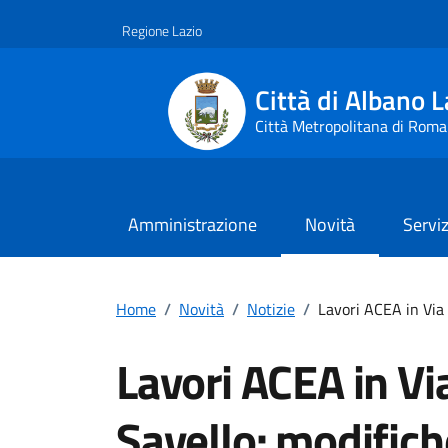
Vai ai contenuti
Vai al footer
Regione Lazio
Città di Albano L
Città Metropolitana di Roma
Amministrazione
Novità
Serviz
Home
/
Novità
/
Notizie
/
Lavori ACEA in Via
Lavori ACEA in Vi
Savello: modific