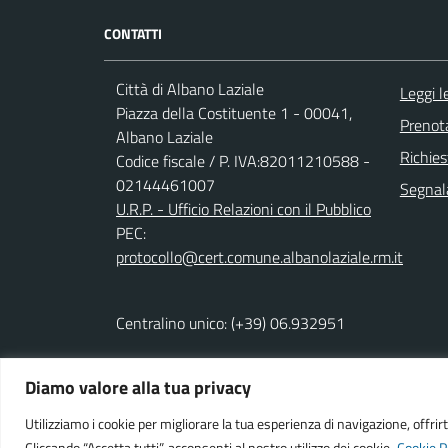
CONTATTI
Città di Albano Laziale
Leggi 
Piazza della Costituente 1 - 00041,
Prenot
Albano Laziale
Richies
Codice fiscale / P. IVA:82011210588 -
02144461007
Segnala
U.R.P. - Ufficio Relazioni con il Pubblico
PEC:
protocollo@cert.comune.albanolaziale.rm.it
Centralino unico: (+39) 06.932951
Diamo valore alla tua privacy
Powered by
We-COM srl
Utilizziamo i cookie per migliorare la tua esperienza di navigazione, offrirt
Cliccando “Accetta tutti”, acconsenti al nostro utilizzo dei cookie.
Cookie P