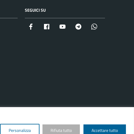
SEGUICI SU
Facebook istituzionale
Facebook museo civico
YouTube
Telegram
Whatsapp
Personalizza
Rifiuta tutto
Accettare tutto