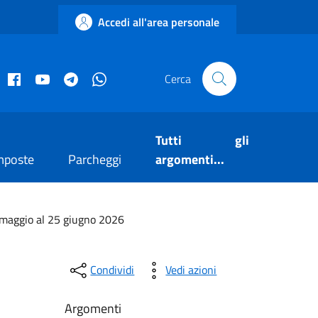
Accedi all'area personale
acebook istituzionale
Facebook museo civico
YouTube
Telegram
Whatsapp
Cerca
Tutti gli
mposte
Parcheggi
argomenti...
5 maggio al 25 giugno 2026
Condividi
Vedi azioni
Argomenti