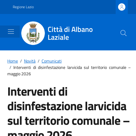
Vai ai contenuti
Vai al footer
Regione Lazio
Città di Albano
Laziale
Home
/
Novità
/
Comunicati
/
Interventi di disinfestazione larvicida sul territorio comunale –
maggio 2026
Interventi di
disinfestazione larvicida
sul territorio comunale –
maggio 2026