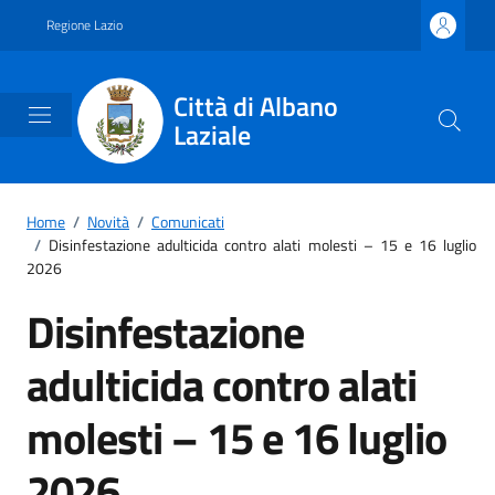
Vai ai contenuti
Vai al footer
Regione Lazio
Città di Albano
Laziale
Home
/
Novità
/
Comunicati
/
Disinfestazione adulticida contro alati molesti – 15 e 16 luglio
2026
Disinfestazione
adulticida contro alati
molesti – 15 e 16 luglio
2026