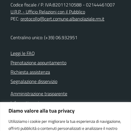
Codice fiscale / P. IVA:82011210588 - 02144461007
U.R.P. - Ufficio Relazioni con il Pubblico
PEC:
protocollo@cert.comune.albanolaziale.rm.it
Centralino unico: (+39) 06.932951
Leggi le FAQ
Prenotazione appuntamento
Richiesta assistenza
Segnalazione disservizio
Amministrazione trasparente
Informativa privacy
Diamo valore alla tua privacy
Note legali
Utilizziamo i cookie per migliorare la tua esperienza di navigazione,
Dichiarazione di accessibilità
offrirti pubblicità o contenuti personalizzati e analizzare il nostro
Cookie policy