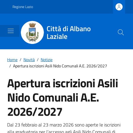
Vai ai contenuti
Vai al footer
Regione Lazio
Città di Albano
Laziale
Home
/
Novità
/
Notizie
/
Apertura iscrizioni Asili Nido Comunali A.E. 2026/2027
Apertura iscrizioni Asili
Nido Comunali A.E.
2026/2027
Dettagli della notizia
Dal 23 febbraio al 23 marzo 2026 sono aperte le iscrizioni
alla graduatoria per l’accesso agli Asili Nido Comunali di