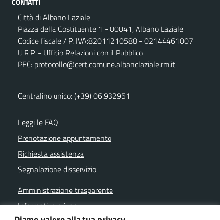
CONTATTI
Città di Albano Laziale
Piazza della Costituente 1 - 00041, Albano Laziale
Codice fiscale / P. IVA:82011210588 - 02144461007
U.R.P. - Ufficio Relazioni con il Pubblico
PEC:
protocollo@cert.comune.albanolaziale.rm.it
Centralino unico: (+39) 06.932951
Leggi le FAQ
Prenotazione appuntamento
Richiesta assistenza
Segnalazione disservizio
Amministrazione trasparente
Informativa privacy
Diamo valore alla tua privacy