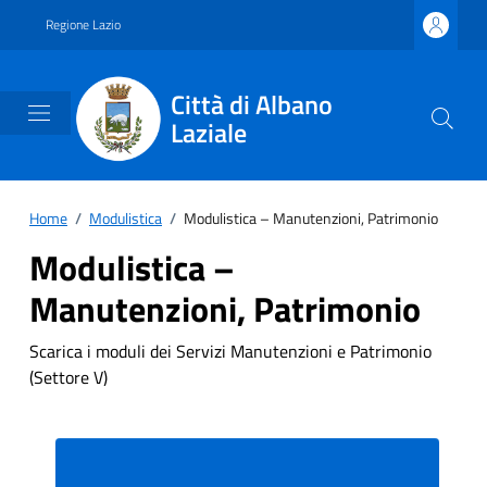
Vai ai contenuti
Vai al footer
Regione Lazio
Città di Albano
Laziale
Home
/
Modulistica
/
Modulistica – Manutenzioni, Patrimonio
Modulistica –
Manutenzioni, Patrimonio
Scarica i moduli dei Servizi Manutenzioni e Patrimonio
(Settore V)