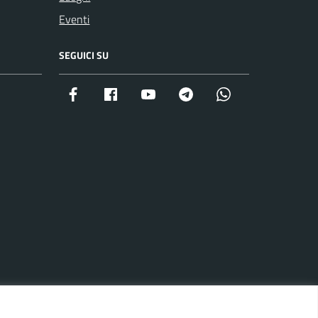
Eventi
SEGUICI SU
Facebook istituzionale
Facebook museo civico
YouTube
Telegram
Whatsapp