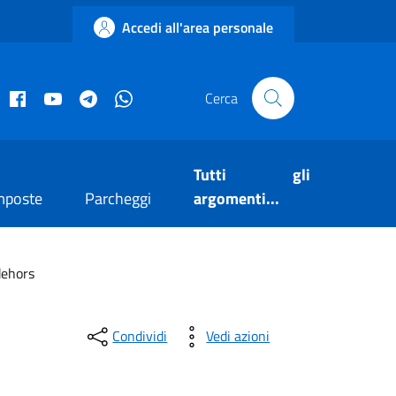
Accedi all'area personale
acebook istituzionale
Facebook museo civico
YouTube
Telegram
Whatsapp
Cerca
Tutti gli
mposte
Parcheggi
argomenti...
dehors
Condividi
Vedi azioni