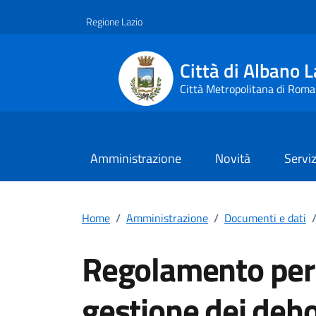
Vai ai contenuti
Vai al footer
Regione Lazio
Città di Albano L
Città Metropolitana di Roma
Amministrazione
Novità
Serviz
Home
/
Amministrazione
/
Documenti e dati
Regolamento per l
gestione dei deh