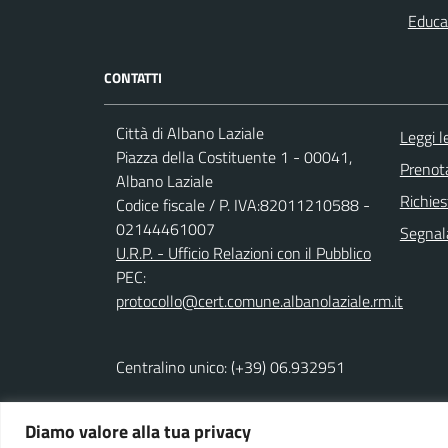
Educa
CONTATTI
Città di Albano Laziale
Leggi 
Piazza della Costituente 1 - 00041,
Prenot
Albano Laziale
Richies
Codice fiscale / P. IVA:82011210588 -
02144461007
Segnala
U.R.P. - Ufficio Relazioni con il Pubblico
PEC:
protocollo@cert.comune.albanolaziale.rm.it
Centralino unico: (+39) 06.932951
Diamo valore alla tua privacy