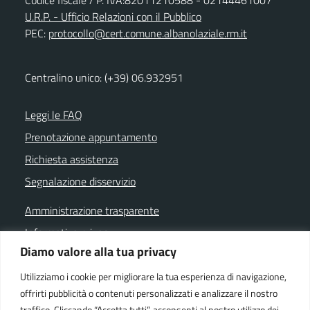
U.R.P. - Ufficio Relazioni con il Pubblico
PEC:
protocollo@cert.comune.albanolaziale.rm.it
Centralino unico: (+39) 06.932951
Leggi le FAQ
Prenotazione appuntamento
Richiesta assistenza
Segnalazione disservizio
Amministrazione trasparente
Informativa privacy
Diamo valore alla tua privacy
Note legali
Dichiarazione di accessibilità
Utilizziamo i cookie per migliorare la tua esperienza di navigazione,
offrirti pubblicità o contenuti personalizzati e analizzare il nostro
Cookie policy
traffico. Cliccando “Accetta tutti”, acconsenti al nostro utilizzo dei