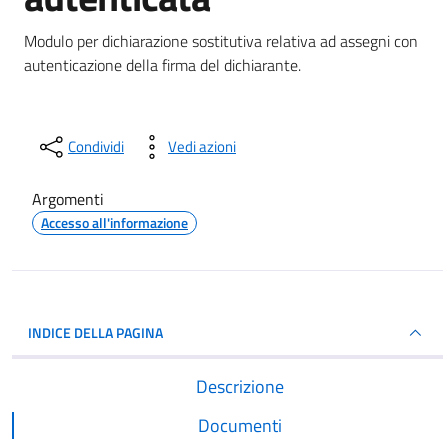
Dettagli del documento
Modulo per dichiarazione sostitutiva relativa ad assegni con
autenticazione della firma del dichiarante.
Condividi
Vedi azioni
Argomenti
Accesso all'informazione
INDICE DELLA PAGINA
Descrizione
Documenti