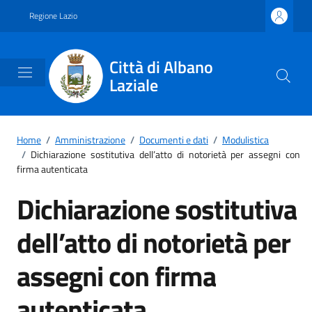
Vai ai contenuti
Vai al footer
Regione Lazio
Città di Albano
Laziale
Home
/
Amministrazione
/
Documenti e dati
/
Modulistica
/
Dichiarazione sostitutiva dell’atto di notorietà per assegni con
firma autenticata
Dichiarazione sostitutiva
dell’atto di notorietà per
assegni con firma
autenticata