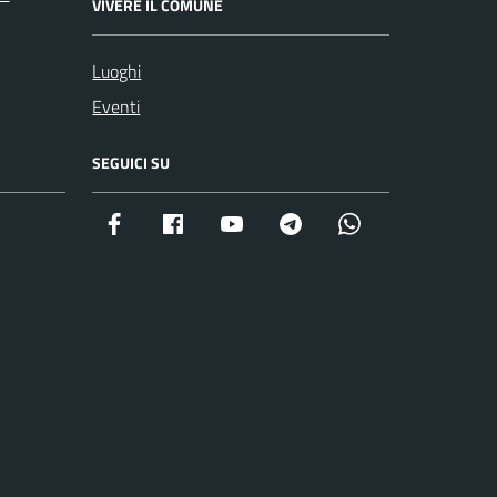
VIVERE IL COMUNE
Luoghi
Eventi
SEGUICI SU
Facebook istituzionale
Facebook museo civico
YouTube
Telegram
Whatsapp