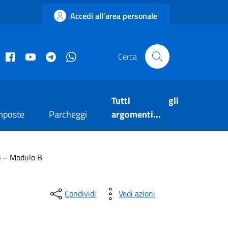
Accedi all'area personale
acebook istituzionale
Facebook museo civico
YouTube
Telegram
Whatsapp
Cerca
Tutti gli
mposte
Parcheggi
argomenti...
co – Modulo B
Condividi
Vedi azioni