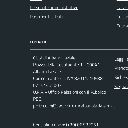
Personale amministrativo
Catast
Documenti e Dati
Cultur
Educa
CONTATTI
Città di Albano Laziale
Leggi 
Piazza della Costituente 1 - 00041,
Prenot
Albano Laziale
Richies
Codice fiscale / P. IVA:82011210588 -
02144461007
Segnala
U.R.P. - Ufficio Relazioni con il Pubblico
PEC:
protocollo@cert.comune.albanolaziale.rm.it
Centralino unico: (+39) 06.932951