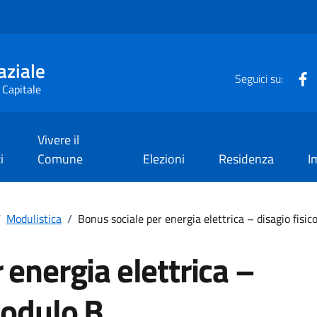
aziale
F
Seguici su:
 Capitale
Vivere il
i
Comune
Elezioni
Residenza
I
/
Modulistica
/
Bonus sociale per energia elettrica – disagio fisi
 energia elettrica –
Modulo B