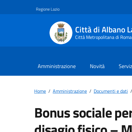
Vai ai contenuti
Vai al footer
Regione Lazio
Città di Albano L
Città Metropolitana di Roma
Amministrazione
Novità
Serviz
Home
/
Amministrazione
/
Documenti e dati
Bonus sociale per
disagio fisico – 