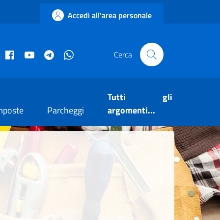
Accedi all'area personale
acebook istituzionale
Facebook museo civico
YouTube
Telegram
Whatsapp
Cerca
Tutti gli
mposte
Parcheggi
argomenti...