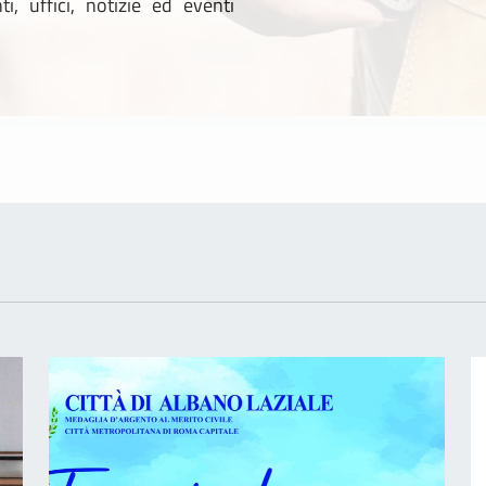
l'argomento
i, uffici, notizie ed eventi