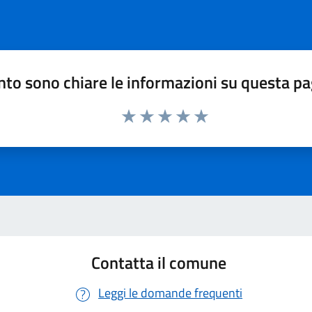
to sono chiare le informazioni su questa p
Valuta 1 stelle su 5
Valuta 2 stelle su 5
Valuta 3 stelle su 5
Valuta 4 stelle su 5
Valuta 5 stelle su 5
Contatta il comune
Leggi le domande frequenti