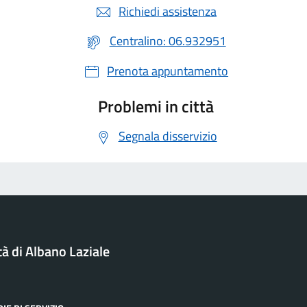
Richiedi assistenza
Centralino: 06.932951
Prenota appuntamento
Problemi in città
Segnala disservizio
tà di Albano Laziale