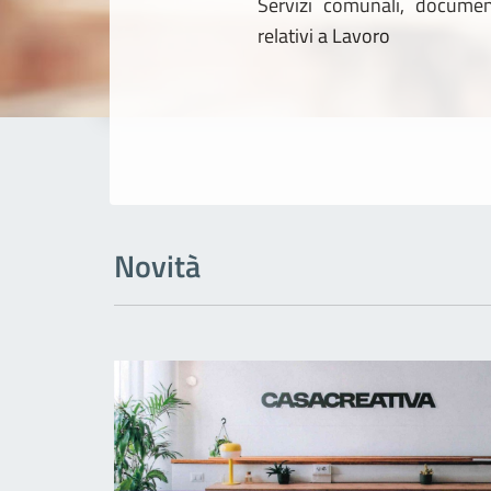
Dettagli del
Servizi comunali, document
relativi a Lavoro
Novità