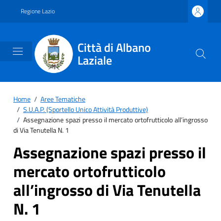
Vai ai contenuti
Vai al footer
Regione Lazio
Città di Albano
Laziale
Home
/
Aree Tematiche
/
S.U.A.P. (Sportello Unico Attività Produttive)
/
Assegnazione spazi presso il mercato ortofrutticolo all’ingrosso
di Via Tenutella N. 1
Assegnazione spazi presso il
mercato ortofrutticolo
all’ingrosso di Via Tenutella
N. 1