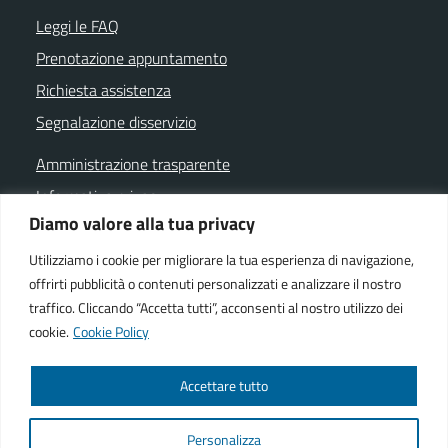
Leggi le FAQ
Prenotazione appuntamento
Richiesta assistenza
Segnalazione disservizio
Amministrazione trasparente
Informativa privacy
Diamo valore alla tua privacy
Note legali
Dichiarazione di accessibilità
Utilizziamo i cookie per migliorare la tua esperienza di navigazione,
offrirti pubblicità o contenuti personalizzati e analizzare il nostro
Cookie policy
traffico. Cliccando “Accetta tutti”, acconsenti al nostro utilizzo dei
cookie.
Cookie Policy
SEGUICI SU
Accettare tutto
Facebook istituzionale
Facebook museo civico
YouTube
Telegram
Whatsapp
Personalizza