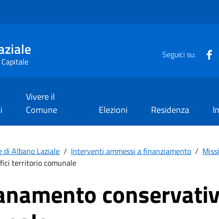
aziale
F
Seguici su:
 Capitale
Vivere il
i
Comune
Elezioni
Residenza
I
di Albano Laziale
/
Interventi ammessi a finanziamento
/
Miss
ici territorio comunale
anamento conservativo