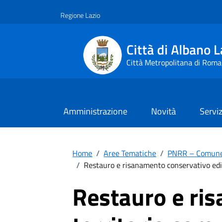
Vai ai contenuti
Vai al footer
Regione Lazio
Città di Albano L
Città Metropolitana di Roma
Amministrazione
Novità
Serviz
Home
/
Aree Tematiche
/
PNRR – Comune 
/
Restauro e risanamento conservativo edif
Restauro e ris