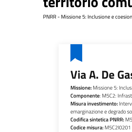
territorio com
PNRR - Missione 5: Inclusione e coesio
Via A. De Ga
Missione:
Missione 5: Inclus
Componente
: M5C2: Infrast
Misura investimento:
Interv
emarginazione e degrado soc
Codifica sintetica PNRR:
M5
Codice misura:
M5C2I0201