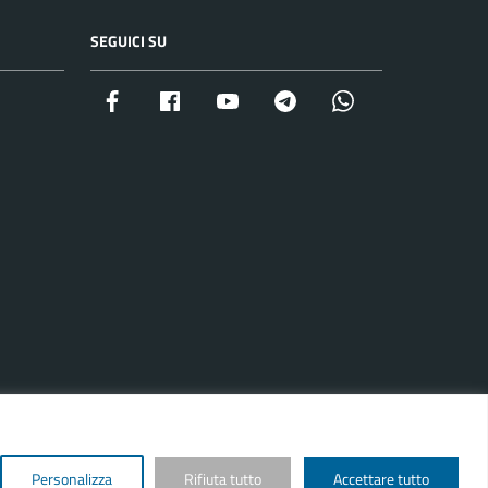
SEGUICI SU
Facebook istituzionale
Facebook museo civico
YouTube
Telegram
Whatsapp
Personalizza
Rifiuta tutto
Accettare tutto