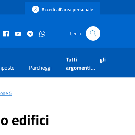
Accedi all'area personale
acebook istituzionale
Facebook museo civico
YouTube
Telegram
Whatsapp
Cerca
Tutti gli
mposte
Parcheggi
argomenti...
ione 5
 edifici