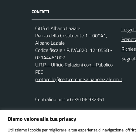
CONTATTI
Città di Albano Laziale
Leggi 
Piazza della Costituente 1 - 00041,
Prenot
Albano Laziale
Richies
Codice fiscale / P. IVA:82011210588 -
02144461007
Segnala
U.R.P. - Ufficio Relazioni con il Pubblico
PEC:
protocollo@cert.comune.albanolaziale.rm.it
Centralino unico: (+39) 06.932951
Diamo valore alla tua privacy
Powered by
We-COM srl
Utilizziamo i cookie per migliorare la tua esperienza di navigazione, offrirt