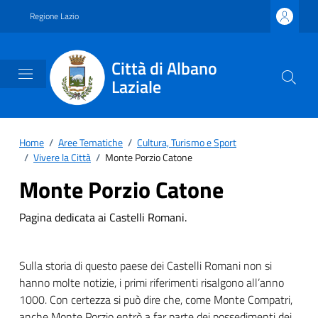
Vai ai contenuti
Vai al footer
Regione Lazio
Città di Albano
Laziale
Home
/
Aree Tematiche
/
Cultura, Turismo e Sport
/
Vivere la Città
/
Monte Porzio Catone
Monte Porzio Catone
Pagina dedicata ai Castelli Romani.
Sulla storia di questo paese dei Castelli Romani non si
hanno molte notizie, i primi riferimenti risalgono all’anno
1000. Con certezza si può dire che, come Monte Compatri,
anche Monte Porzio entrò a far parte dei possedimenti dei