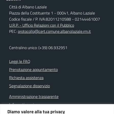
Città di Albano Laziale
Piazza della Costituente 1 - 00041, Albano Laziale
Codice fiscale / P. IVA:82011210588 - 02144461007
U.R.P. - Ufficio Relazioni con il Pubblico
PEC:
protocollo@cert.comune.albanolaziale.rm.it
Centralino unico: (+39) 06.932951
Leggi le FAQ
Prenotazione appuntamento
Richiesta assistenza
Segnalazione disservizio
Amministrazione trasparente
Informativa privacy
Diamo valore alla tua privacy
Note legali