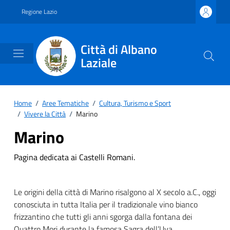
Vai ai contenuti
Vai al footer
Regione Lazio
Città di Albano
Laziale
Home
/
Aree Tematiche
/
Cultura, Turismo e Sport
/
Vivere la Città
/
Marino
Marino
Pagina dedicata ai Castelli Romani.
Le origini della città di Marino risalgono al X secolo a.C., oggi
conosciuta in tutta Italia per il tradizionale vino bianco
frizzantino che tutti gli anni sgorga dalla fontana dei
Quattro Mori durante la famosa Sagra dell’Uva.