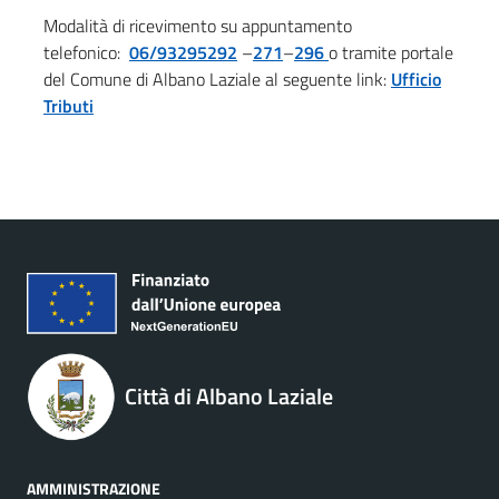
Modalità di ricevimento su appuntamento
telefonico:
06/93295292
–
271
–
296
o tramite portale
del Comune di Albano Laziale al seguente link:
Ufficio
Tributi
Città di Albano Laziale
AMMINISTRAZIONE