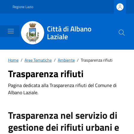
Vai ai contenuti
Vai al footer
Regione Lazio
Città di Albano
Laziale
Home
/
Aree Tematiche
/
Ambiente
/
Trasparenza rifiuti
Trasparenza rifiuti
Pagina dedicata alla Trasparenza rifiuti del Comune di
Albano Laziale.
Trasparenza nel servizio di
gestione dei rifiuti urbani e