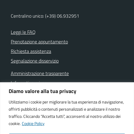
Centralino unico: (+39) 06.932951
Leggi le FAQ
Prenotazione appuntamento
Richiesta assistenza
Segnalazione disservizio
Amministrazione trasparente
Informativa privacy
Diamo valore alla tua privacy
Note legali
Dichiarazione di accessibilità
Utilizziamo i cookie per migliorare la tua esperienza di navigazione,
offrirti pubblicità o contenuti personalizzati e analizzare il nostro
Cookie policy
traffico. Cliccando “Accetta tutti”, acconsenti al nostro utilizzo dei
cookie.
Cookie Policy