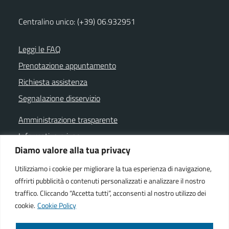
Centralino unico: (+39) 06.932951
Leggi le FAQ
Prenotazione appuntamento
Richiesta assistenza
Segnalazione disservizio
Amministrazione trasparente
Informativa privacy
Diamo valore alla tua privacy
Note legali
Dichiarazione di accessibilità
Utilizziamo i cookie per migliorare la tua esperienza di navigazione,
offrirti pubblicità o contenuti personalizzati e analizzare il nostro
Cookie policy
traffico. Cliccando “Accetta tutti”, acconsenti al nostro utilizzo dei
cookie.
Cookie Policy
SEGUICI SU