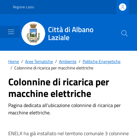
Vai ai contenuti
Vai al footer
Regione Lazio
Città di Albano
Laziale
Home
/
Aree Tematiche
/
Ambiente
/
Politiche Energetiche
/
Colonnine di ricarica per macchine elettriche
Colonnine di ricarica per
macchine elettriche
Pagina dedicata all'ubicazione colonnine di ricarica per
macchine elettriche.
ENELX ha già installato nel territorio comunale 3 colonnine