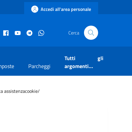
Accedi all'area personale
acebook istituzionale
Facebook museo civico
YouTube
Telegram
Whatsapp
Cerca
Tutti gli
mposte
Parcheggi
argomenti...
sta assistenzacookie/