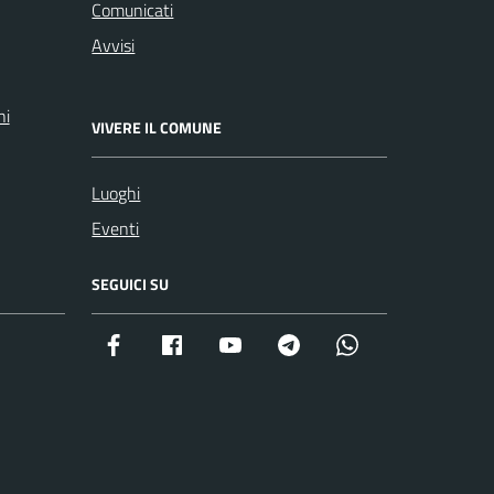
Comunicati
Avvisi
ni
VIVERE IL COMUNE
Luoghi
Eventi
SEGUICI SU
Facebook istituzionale
Facebook museo civico
YouTube
Telegram
Whatsapp