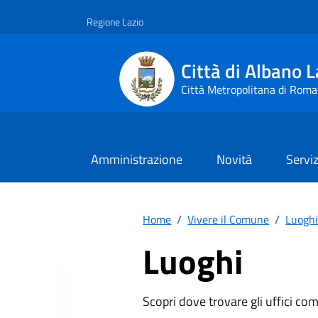
Vai ai contenuti
Vai al footer
Regione Lazio
Città di Albano L
Città Metropolitana di Roma
Amministrazione
Novità
Serviz
Home
/
Vivere il Comune
/
Luogh
Luoghi
Scopri dove trovare gli uffici comu