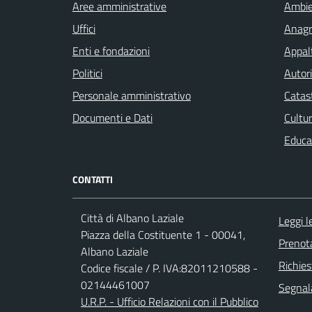
Aree amministrative
Ambi
Uffici
Anagra
Enti e fondazioni
Appalt
Politici
Autori
Personale amministrativo
Catast
Documenti e Dati
Cultur
Educa
CONTATTI
Città di Albano Laziale
Leggi 
Piazza della Costituente 1 - 00041,
Prenot
Albano Laziale
Richies
Codice fiscale / P. IVA:82011210588 -
02144461007
Segnala
U.R.P. - Ufficio Relazioni con il Pubblico