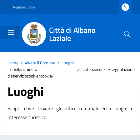
Vai ai contenuti
Vai al footer
Regione Lazio
Città di Albano
Laziale
Home
/
Vivere il Comune
/
Luoghi
/
Villarichiesta assistenzacookie/segnalazione
disserviziocookie/cookie/
Luoghi
Scopri dove trovare gli uffici comunali ed i luoghi di
interesse turistico.