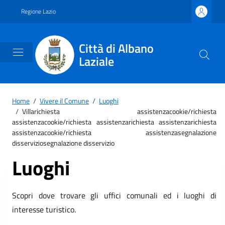
Vai ai contenuti
Vai al footer
Regione Lazio
Città di Albano
Laziale
Home
/
Vivere il Comune
/
Luoghi
/
Villarichiesta assistenzacookie/richiesta
assistenzacookie/richiesta assistenzarichiesta assistenzarichiesta
assistenzacookie/richiesta assistenzasegnalazione
disserviziosegnalazione disservizio
Luoghi
Scopri dove trovare gli uffici comunali ed i luoghi di
interesse turistico.