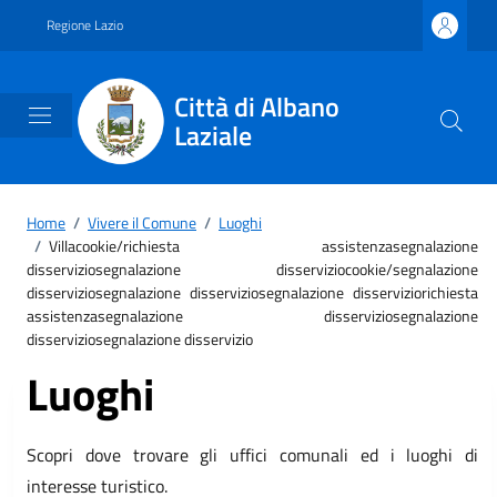
Vai ai contenuti
Vai al footer
Regione Lazio
Città di Albano
Laziale
Home
/
Vivere il Comune
/
Luoghi
/
Villacookie/richiesta assistenzasegnalazione
disserviziosegnalazione disserviziocookie/segnalazione
disserviziosegnalazione disserviziosegnalazione disserviziorichiesta
assistenzasegnalazione disserviziosegnalazione
disserviziosegnalazione disservizio
Luoghi
Scopri dove trovare gli uffici comunali ed i luoghi di
interesse turistico.