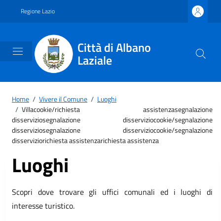
Vai ai contenuti
Vai al footer
Regione Lazio
Città di Albano
Laziale
Home
/
Vivere il Comune
/
Luoghi
/
Villacookie/richiesta assistenzasegnalazione
disserviziosegnalazione disserviziocookie/segnalazione
disserviziosegnalazione disserviziocookie/segnalazione
disserviziorichiesta assistenzarichiesta assistenza
Luoghi
Scopri dove trovare gli uffici comunali ed i luoghi di
interesse turistico.