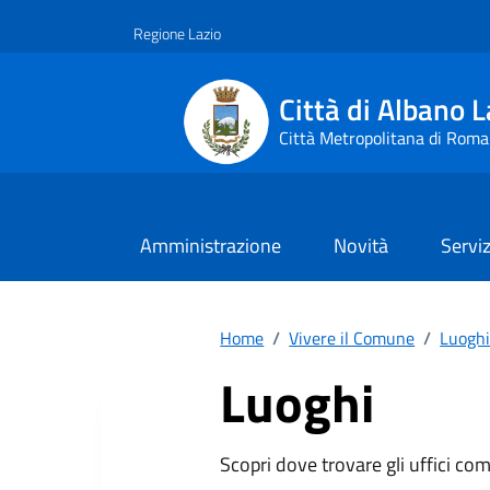
Vai ai contenuti
Vai al footer
Regione Lazio
Città di Albano L
Città Metropolitana di Roma
Amministrazione
Novità
Serviz
Home
/
Vivere il Comune
/
Luogh
Luoghi
Scopri dove trovare gli uffici comu