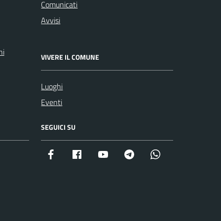
Comunicati
Avvisi
ni
VIVERE IL COMUNE
Luoghi
Eventi
SEGUICI SU
Facebook istituzionale
Facebook museo civico
YouTube
Telegram
Whatsapp