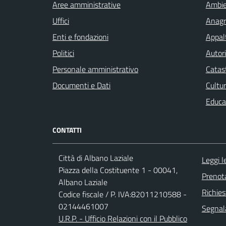
Aree amministrative
Ambi
Uffici
Anagra
Enti e fondazioni
Appalt
Politici
Autori
Personale amministrativo
Catast
Documenti e Dati
Cultur
Educa
CONTATTI
Città di Albano Laziale
Leggi 
Piazza della Costituente 1 - 00041,
Prenot
Albano Laziale
Richies
Codice fiscale / P. IVA:82011210588 -
02144461007
Segnala
U.R.P. - Ufficio Relazioni con il Pubblico