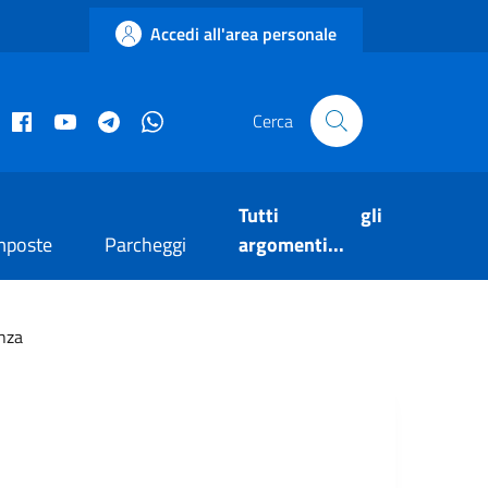
Accedi all'area personale
acebook istituzionale
Facebook museo civico
YouTube
Telegram
Whatsapp
Cerca
Tutti gli
mposte
Parcheggi
argomenti...
enza