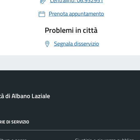
Centralino: 06.932951
Prenota appuntamento
Problemi in città
Segnala disservizio
tà di Albano Laziale
IE DI SERVIZIO