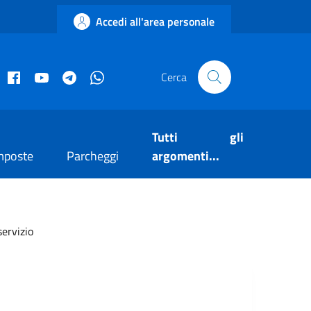
Accedi all'area personale
acebook istituzionale
Facebook museo civico
YouTube
Telegram
Whatsapp
Cerca
Tutti gli
mposte
Parcheggi
argomenti...
servizio