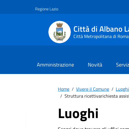
Vai ai contenuti
Vai al footer
Regione Lazio
Città di Albano L
Città Metropolitana di Roma
Amministrazione
Novità
Serviz
Home
/
Vivere il Comune
/
Luogh
/
Struttura ricettivarichiesta assi
Luoghi