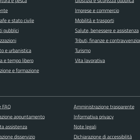
ltura e pesca
Giustizia e sicurezza pubblica
ente
Imprese e commercio
fe e stato civile
Mobilità e trasporti
i pubblici
Salute, benessere e assistenza
zzazioni
Tributi, finanze e contravvenzio
o e urbanistica
Turismo
a e tempo libero
Vita lavorativa
zione e formazione
le FAQ
Amministrazione trasparente
azione appuntamento
Informativa privacy
ta assistenza
Note legali
zione disservizio
Dichiarazione di accessibilità