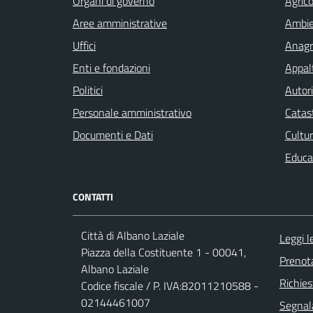
Organi di governo
Agrico
Aree amministrative
Ambi
Uffici
Anagra
Enti e fondazioni
Appalt
Politici
Autori
Personale amministrativo
Catast
Documenti e Dati
Cultur
Educa
CONTATTI
Città di Albano Laziale
Leggi 
Piazza della Costituente 1 - 00041,
Prenot
Albano Laziale
Richies
Codice fiscale / P. IVA:82011210588 -
02144461007
Segnala