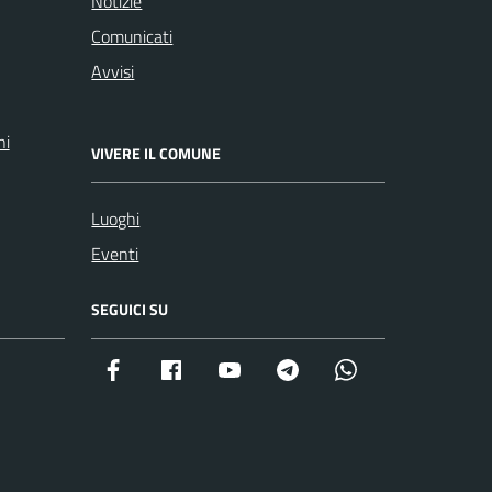
Notizie
Comunicati
Avvisi
ni
VIVERE IL COMUNE
Luoghi
Eventi
SEGUICI SU
Facebook istituzionale
Facebook museo civico
YouTube
Telegram
Whatsapp