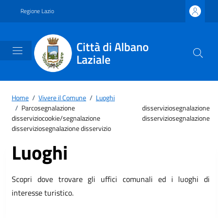
Vai ai contenuti
Vai al footer
Regione Lazio
Città di Albano
Laziale
Home
/
Vivere il Comune
/
Luoghi
/
Parcosegnalazione disserviziosegnalazione
disserviziocookie/segnalazione disserviziosegnalazione
disserviziosegnalazione disservizio
Luoghi
Scopri dove trovare gli uffici comunali ed i luoghi di
interesse turistico.