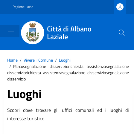
Vai ai contenuti
Vai al footer
Regione Lazio
Città di Albano
Laziale
Home
/
Vivere il Comune
/
Luoghi
/
Parcosegnalazione disserviziorichiesta assistenzasegnalazione
disserviziorichiesta assistenzasegnalazione disserviziosegnalazione
disservizio
Luoghi
Scopri dove trovare gli uffici comunali ed i luoghi di
interesse turistico.