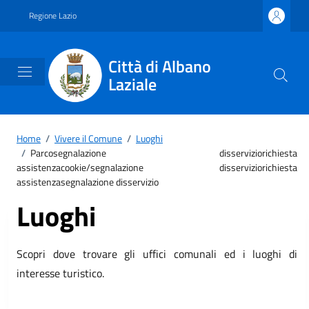
Vai ai contenuti
Vai al footer
Regione Lazio
Città di Albano
Laziale
Home
/
Vivere il Comune
/
Luoghi
/
Parcosegnalazione disserviziorichiesta
assistenzacookie/segnalazione disserviziorichiesta
assistenzasegnalazione disservizio
Luoghi
Scopri dove trovare gli uffici comunali ed i luoghi di
interesse turistico.