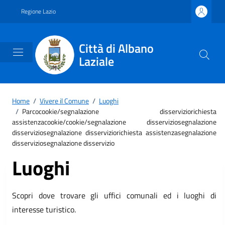
Vai ai contenuti
Vai al footer
Regione Lazio
Città di Albano
Laziale
Home
/
Vivere il Comune
/
Luoghi
/
Parcocookie/segnalazione disserviziorichiesta
assistenzacookie/cookie/segnalazione disserviziosegnalazione
disserviziosegnalazione disserviziorichiesta assistenzasegnalazione
disserviziosegnalazione disservizio
Luoghi
Scopri dove trovare gli uffici comunali ed i luoghi di
interesse turistico.