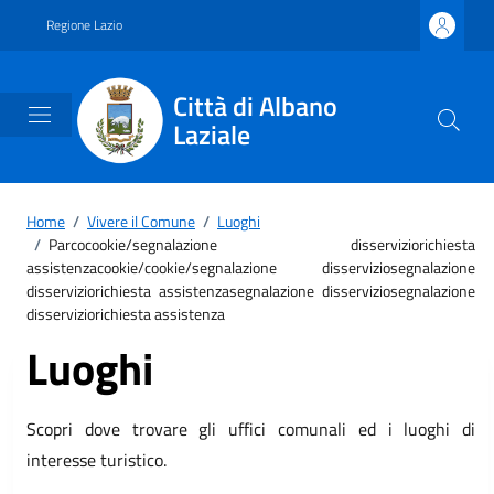
Vai ai contenuti
Vai al footer
Regione Lazio
Città di Albano
Laziale
Home
/
Vivere il Comune
/
Luoghi
/
Parcocookie/segnalazione disserviziorichiesta
assistenzacookie/cookie/segnalazione disserviziosegnalazione
disserviziorichiesta assistenzasegnalazione disserviziosegnalazione
disserviziorichiesta assistenza
Luoghi
Scopri dove trovare gli uffici comunali ed i luoghi di
interesse turistico.