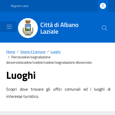
Vai ai contenuti
Vai al footer
Regione Lazio
Città di Albano
Laziale
Home
/
Vivere il Comune
/
Luoghi
/
Parcocookie/segnalazione
disserviziocookie/cookie/cookie/segnalazione disservizio
Luoghi
Scopri dove trovare gli uffici comunali ed i luoghi di
interesse turistico.