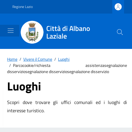
Vai ai contenuti
Vai al footer
Regione Lazio
Città di Albano
Laziale
Home
/
Vivere il Comune
/
Luoghi
/
Parcocookie/richiesta assistenzasegnalazione
disserviziosegnalazione disserviziosegnalazione disservizio
Luoghi
Scopri dove trovare gli uffici comunali ed i luoghi di
interesse turistico.