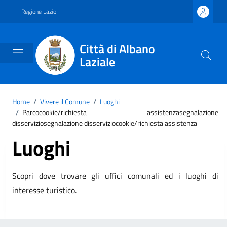
Vai ai contenuti
Vai al footer
Regione Lazio
Città di Albano
Laziale
Home
/
Vivere il Comune
/
Luoghi
/
Parcocookie/richiesta assistenzasegnalazione
disserviziosegnalazione disserviziocookie/richiesta assistenza
Luoghi
Scopri dove trovare gli uffici comunali ed i luoghi di
interesse turistico.