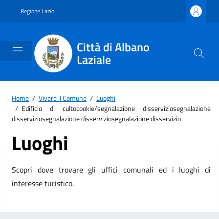
Vai ai contenuti
Vai al footer
Regione Lazio
Città di Albano
Laziale
Home
/
Vivere il Comune
/
Luoghi
/
Edificio di cultocookie/segnalazione disserviziosegnalazione
disserviziosegnalazione disserviziosegnalazione disservizio
Luoghi
Scopri dove trovare gli uffici comunali ed i luoghi di
interesse turistico.