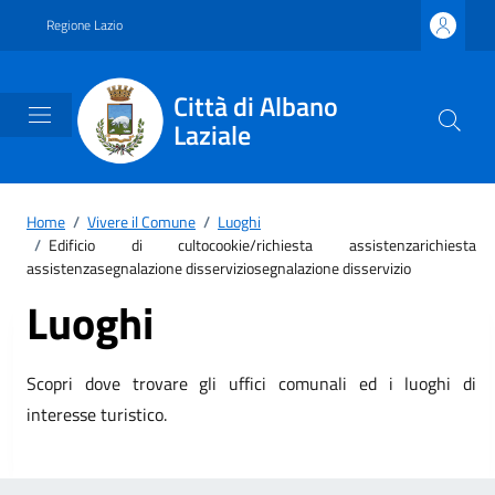
Vai ai contenuti
Vai al footer
Regione Lazio
Città di Albano
Laziale
Home
/
Vivere il Comune
/
Luoghi
/
Edificio di cultocookie/richiesta assistenzarichiesta
assistenzasegnalazione disserviziosegnalazione disservizio
Luoghi
Scopri dove trovare gli uffici comunali ed i luoghi di
interesse turistico.