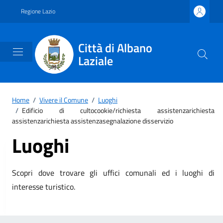
Vai ai contenuti
Vai al footer
Regione Lazio
Città di Albano
Laziale
Home
/
Vivere il Comune
/
Luoghi
/
Edificio di cultocookie/richiesta assistenzarichiesta
assistenzarichiesta assistenzasegnalazione disservizio
Luoghi
Scopri dove trovare gli uffici comunali ed i luoghi di
interesse turistico.