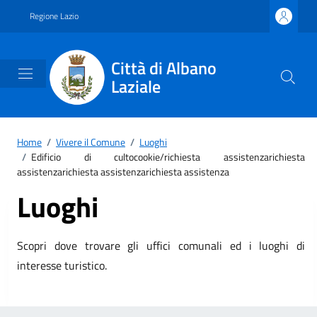
Vai ai contenuti
Vai al footer
Regione Lazio
Città di Albano
Laziale
Home
/
Vivere il Comune
/
Luoghi
/
Edificio di cultocookie/richiesta assistenzarichiesta
assistenzarichiesta assistenzarichiesta assistenza
Luoghi
Scopri dove trovare gli uffici comunali ed i luoghi di
interesse turistico.