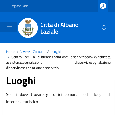
Vai ai contenuti
Vai al footer
Regione Lazio
Città di Albano
Laziale
Home
/
Vivere il Comune
/
Luoghi
/
Centro per la culturasegnalazione disserviziocookie/richiesta
assistenzasegnalazione disserviziosegnalazione
disserviziosegnalazione disservizio
Luoghi
Scopri dove trovare gli uffici comunali ed i luoghi di
interesse turistico.