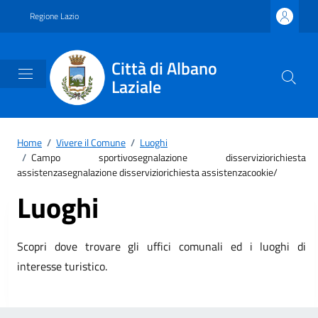
Vai ai contenuti
Vai al footer
Regione Lazio
Città di Albano
Laziale
Home
/
Vivere il Comune
/
Luoghi
/
Campo sportivosegnalazione disserviziorichiesta
assistenzasegnalazione disserviziorichiesta assistenzacookie/
Luoghi
Scopri dove trovare gli uffici comunali ed i luoghi di
interesse turistico.