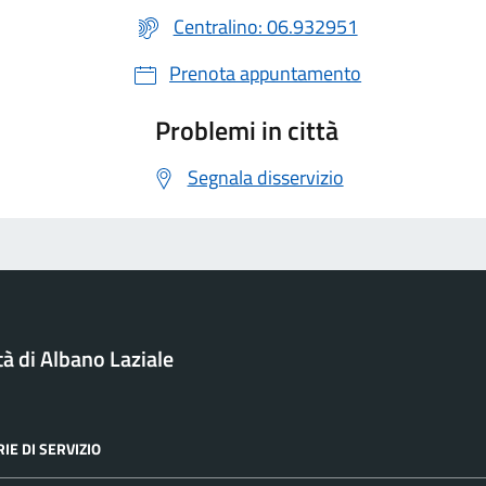
Centralino: 06.932951
Prenota appuntamento
Problemi in città
Segnala disservizio
tà di Albano Laziale
IE DI SERVIZIO