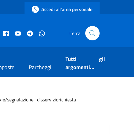
Accedi all'area personale
acebook istituzionale
Facebook museo civico
YouTube
Telegram
Whatsapp
Cerca
Tutti gli
mposte
Parcheggi
argomenti...
ie/segnalazione disserviziorichiesta