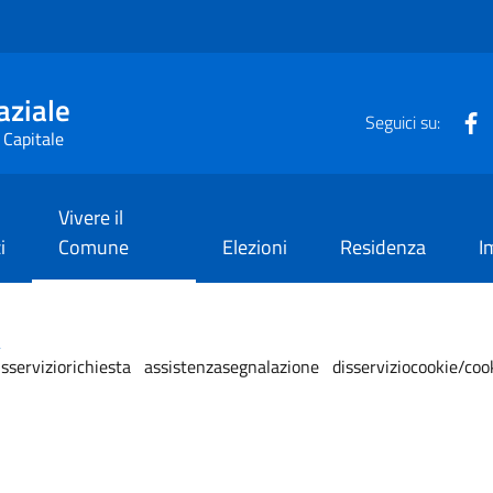
aziale
F
Seguici su:
 Capitale
Vivere il
i
Comune
Elezioni
Residenza
I
i
erviziorichiesta assistenzasegnalazione disserviziocookie/cook