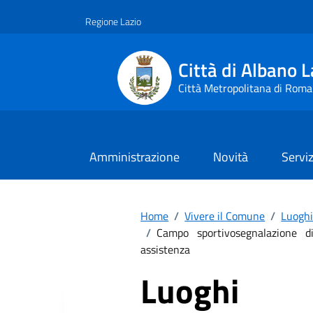
Vai ai contenuti
Vai al footer
Regione Lazio
Città di Albano L
Città Metropolitana di Roma
Amministrazione
Novità
Serviz
Home
/
Vivere il Comune
/
Luogh
/
Campo sportivosegnalazione diss
assistenza
Luoghi