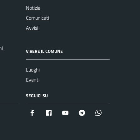
Notizie
Comunicati
Avvisi
ni
VIVERE IL COMUNE
Luoghi
Eventi
SEGUICI SU
Facebook istituzionale
Facebook museo civico
YouTube
Telegram
Whatsapp