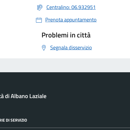
Centralino: 06.932951
Prenota appuntamento
Problemi in città
Segnala disservizio
tà di Albano Laziale
IE DI SERVIZIO