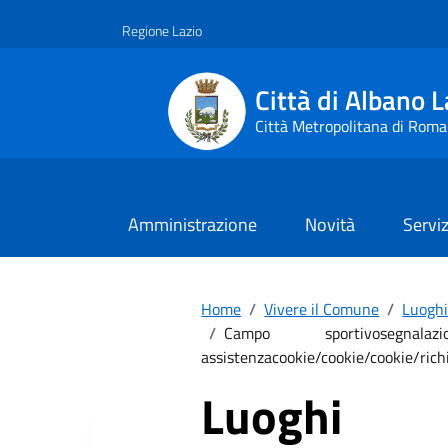
Vai ai contenuti
Vai al footer
Regione Lazio
Città di Albano L
Città Metropolitana di Roma
Amministrazione
Novità
Serviz
Home
/
Vivere il Comune
/
Luogh
/
Campo sportivosegnalazion
assistenzacookie/cookie/cookie/richi
Luoghi