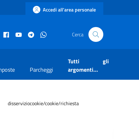
Accedi all'area personale
acebook istituzionale
Facebook museo civico
YouTube
Telegram
Whatsapp
Cerca
Tutti gli
mposte
Parcheggi
argomenti...
rviziocookie/cookie/richiesta