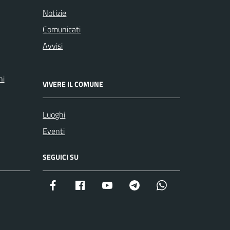
Notizie
Comunicati
Avvisi
ni
VIVERE IL COMUNE
Luoghi
Eventi
SEGUICI SU
Facebook istituzionale
Facebook museo civico
YouTube
Telegram
Whatsapp