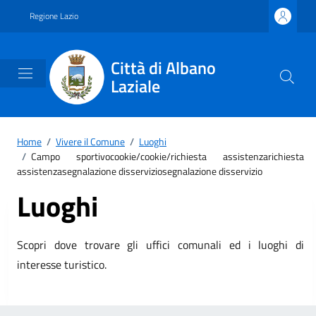
Vai ai contenuti
Vai al footer
Regione Lazio
Città di Albano
Laziale
Home
/
Vivere il Comune
/
Luoghi
/
Campo sportivocookie/cookie/richiesta assistenzarichiesta
assistenzasegnalazione disserviziosegnalazione disservizio
Luoghi
Scopri dove trovare gli uffici comunali ed i luoghi di
interesse turistico.